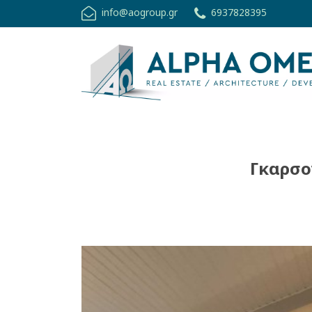
info@aogroup.gr
6937828395
Γκαρσο