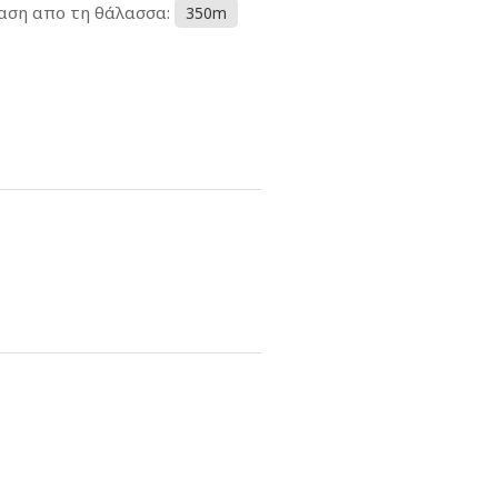
αση απο τη θάλασσα:
350m