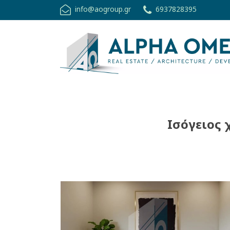
info@aogroup.gr
6937828395
Ισόγειος 