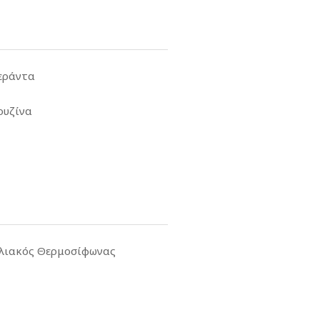
εράντα
ουζίνα
λιακός Θερμοσίφωνας