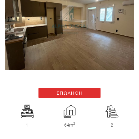
ΕΠΩΛΗΘΗ
2
1
64m
B