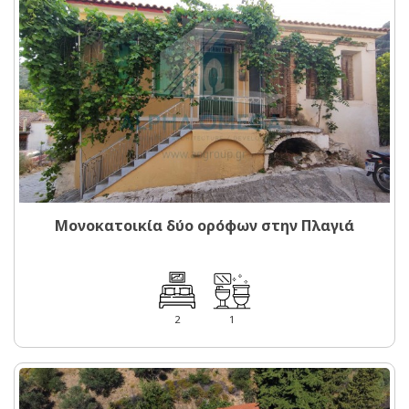
Μονοκατοικία δύο ορόφων στην Πλαγιά
2
1