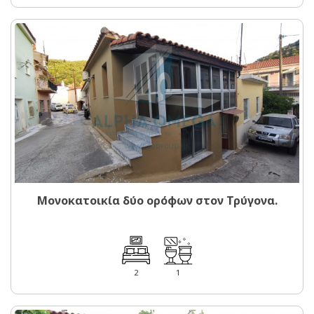
Μονοκατοικία δύο ορόφων στον Τρύγονα.
2
1